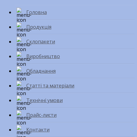
Головна
Продукція
Склопакети
Виробництво
Обладнання
Статті та матеріали
Технічні умови
Прайс-листи
Контакти