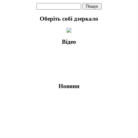
Оберіть собі дзеркало
Відео
Стіл для ручної різки скла з підйомною кришкою
Захисне протиударне багатошарове скло
Новини
Нова програма енерго- збереження
Винайдено супер- гідрофобне скло