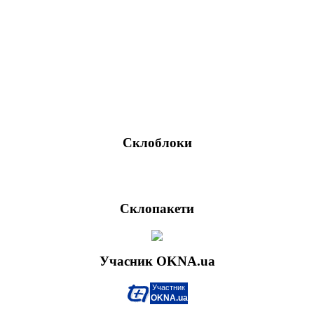
Як енерго-зберігаюче скло впливає на рослини
Обстеження будинку тепловізором
• Всі статті...
Склоблоки
Укладання вертикальних стін із склоблоків
Склопакети
Учасник OKNA.ua
Участник
OKNA.ua