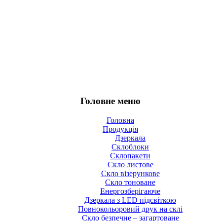
Головне меню
Головна
Продукція
Дзеркала
Склоблоки
Склопакети
Скло листове
Скло візерункове
Скло тоноване
Енергозберігаюче
Дзеркала з LED підсвіткою
Повнокольоровий друк на склі
Cкло безпечне – загартоване