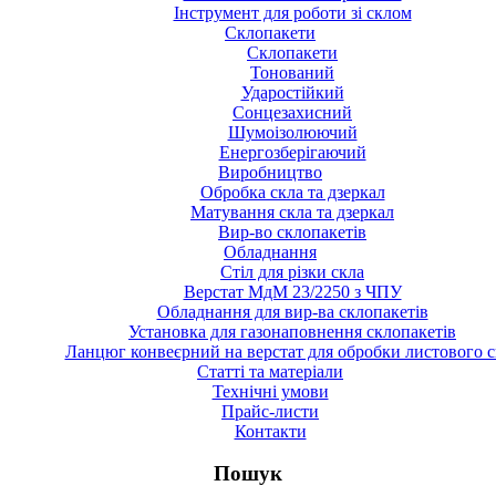
Інструмент для роботи зі склом
Склопакети
Склопакети
Тонований
Ударостійкий
Сонцезахисний
Шумоізолюючий
Енергозберігаючий
Виробництво
Обробка скла та дзеркал
Матування скла та дзеркал
Вир-во склопакетів
Обладнання
Стіл для різки скла
Верстат МдМ 23/2250 з ЧПУ
Обладнання для вир-ва склопакетів
Установка для газонаповнення склопакетів
Ланцюг конвеєрний на верстат для обробки листового с
Статті та матеріали
Технічні умови
Прайс-листи
Контакти
Пошук