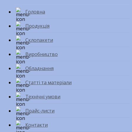
Головна
Продукція
Склопакети
Виробництво
Обладнання
Статті та матеріали
Технічні умови
Прайс-листи
Контакти