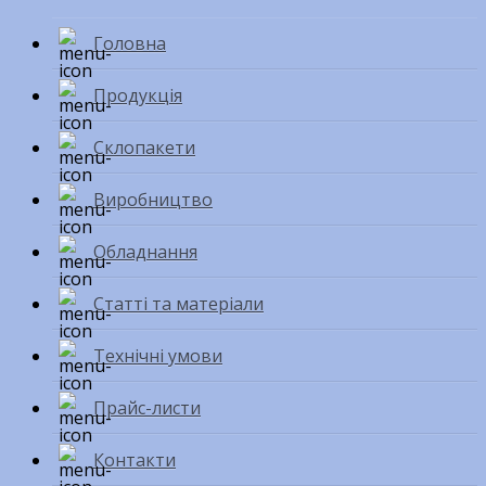
Головна
Продукція
Склопакети
Виробництво
Обладнання
Статті та матеріали
Технічні умови
Прайс-листи
Контакти