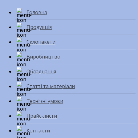
Головна
Продукція
Склопакети
Виробництво
Обладнання
Статті та матеріали
Технічні умови
Прайс-листи
Контакти